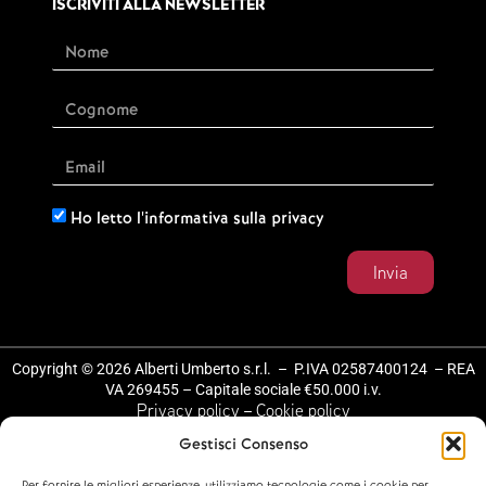
ISCRIVITI ALLA NEWSLETTER
Ho letto l'informativa sulla privacy
Invia
Copyright © 2026 Alberti Umberto s.r.l. – P.IVA 02587400124 – REA
VA 269455 – Capitale sociale €50.000 i.v.
Privacy policy
Cookie policy
–
Design by
Gestisci Consenso
NoAgency Marketing & Communication Srl
Per fornire le migliori esperienze, utilizziamo tecnologie come i cookie per