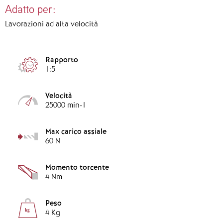
Adatto per:
Lavorazioni ad alta velocità
Rapporto
1:5
Velocità
25000 min-1
Max carico assiale
60 N
Momento torcente
4 Nm
Peso
kg
4 Kg