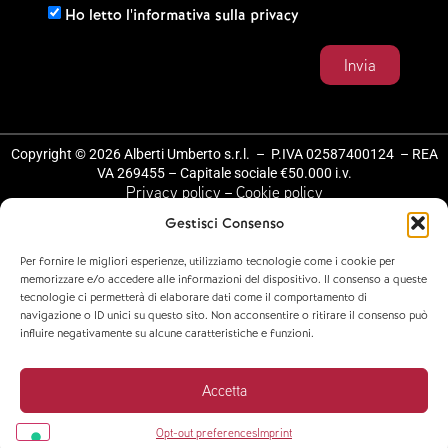
Ho letto l'informativa sulla privacy
Invia
Copyright © 2026 Alberti Umberto s.r.l. – P.IVA 02587400124 – REA
VA 269455 – Capitale sociale €50.000 i.v.
Privacy policy
Cookie policy
–
Design by
Gestisci Consenso
NoAgency Marketing & Communication Srl
Per fornire le migliori esperienze, utilizziamo tecnologie come i cookie per
Le tue preferenze relative alla privacy
memorizzare e/o accedere alle informazioni del dispositivo. Il consenso a queste
tecnologie ci permetterà di elaborare dati come il comportamento di
Informativa sulla raccolta
navigazione o ID unici su questo sito. Non acconsentire o ritirare il consenso può
influire negativamente su alcune caratteristiche e funzioni.
Accetta
Opt-out preferences
Imprint