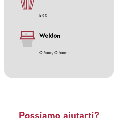
ER 8
Weldon
Ø 4mm
,
Ø 6mm
Possiamo aiutarti?